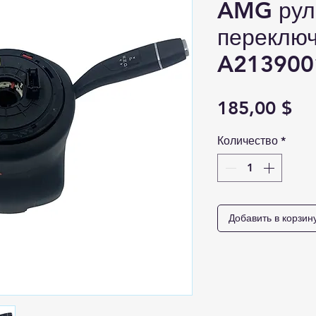
AMG рул
переклю
A213900
Це
185,00 $
Количество
*
Добавить в корзин