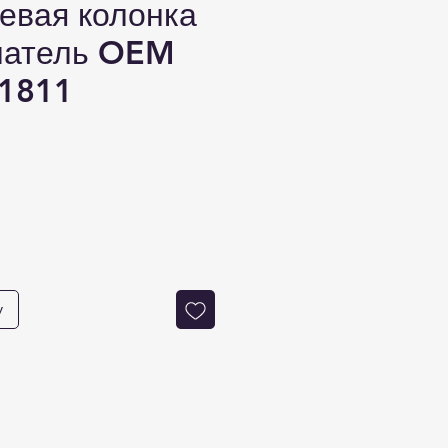
евая колонка
чатель OEM
1811
на
у