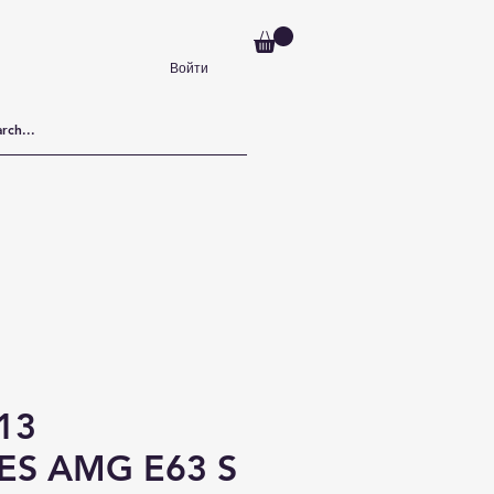
Войти
13
S AMG E63 S