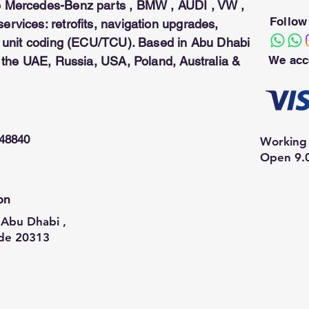
 Mercedes-Benz parts , BMW , AUDI , VW ,
Follow
rvices: retrofits, navigation upgrades,
ol unit coding (ECU/TCU). Based in Abu Dhabi
We acc
n the UAE, Russia, USA, Poland, Australia &
948840
Working 
Open 9.
on
Abu Dhabi ,
de 20313