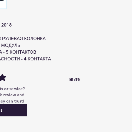
c 2018
1
3 РУЛЕВАЯ КОЛОНКА
 МОДУЛЬ
 - 5 КОНТАКТОВ
СНОСТИ - 4 КОНТАКТА
ТАКТОВ
ООТВЕТСТВОВАТЬ .
 ли он к вашему автомобилю, отправьте
 or service? 
k review and 
ey can trust!
t