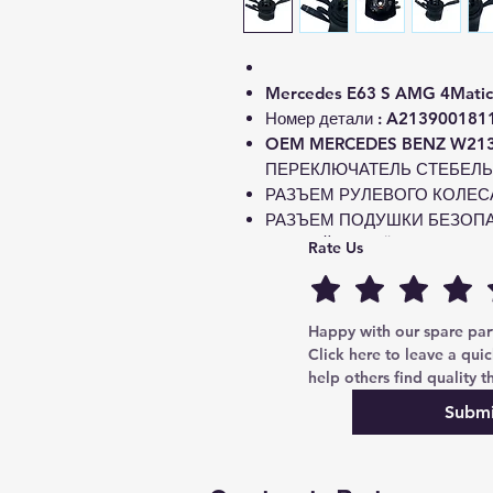
Mercedes E63 S AMG 4Mati
Номер детали : A213900181
OEM MERCEDES BENZ W21
ПЕРЕКЛЮЧАТЕЛЬ СТЕБЕЛЬ
РАЗЪЕМ РУЛЕВОГО КОЛЕСА
РАЗЪЕМ ПОДУШКИ БЕЗОПА
ЗАДНИЙ РАЗЪЁМ - 12 КОН
Rate Us
НОМЕР ДЕТАЛИ ДОЛЖЕН С
Если вы не знаете, подходит
мне свой VIN номер.
Happy with our spare parts
Click here to leave a quic
help others find quality th
Submi