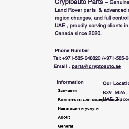
Cryptoauto Parts
–
Genuine
Land Rover parts & advanced se
region changes, and full contr
UAE , proudly serving clients i
Canada since 2020.
Phone Number
Tel: +971-585-948820 /+971-585-
Email :
parts@cryptoauto.ae
Information
Our Locati
Запчасти
B39 M26 , 
UAE Zipco
Комплекты для модернизации
Навигация и услуги
About
General