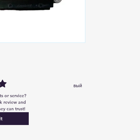
Звуковая система A2139004535
ль звука аудио A2139004535, новый
 or service? 
k review and 
ey can trust!
t