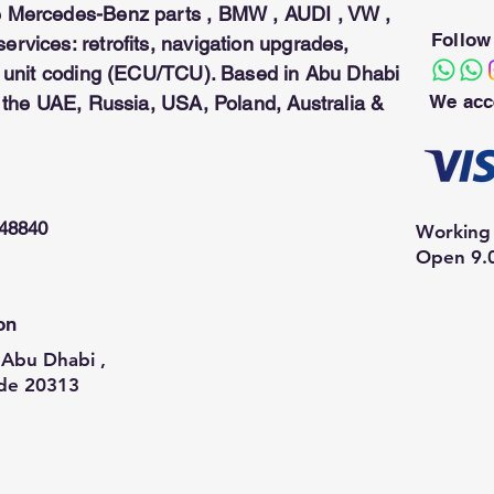
 Mercedes-Benz parts , BMW , AUDI , VW ,
Follow
rvices: retrofits, navigation upgrades,
ol unit coding (ECU/TCU). Based in Abu Dhabi
We acc
n the UAE, Russia, USA, Poland, Australia &
948840
Working 
Open 9.
on
Abu Dhabi ,
de 20313