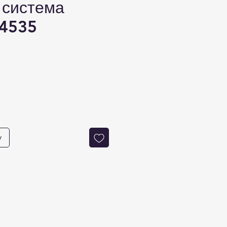
 система
4535
на
у