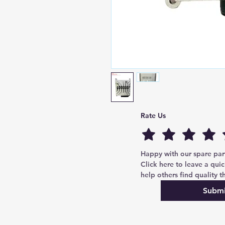
Mercedes-Benz CONTROL UNIT 
Rate Us
Mercedes-Benz E W212 усилите
оригинальный
Happy with our spare parts
Click here to leave a quic
help others find quality th
Submi