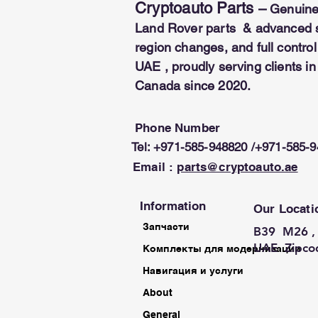
Cryptoauto Parts
–
Genuine
Land Rover parts & advanced se
region changes, and full contr
UAE , proudly serving clients i
Canada since 2020.
Phone Number
Tel: +971-585-948820 /+971-585-
Email :
parts@cryptoauto.ae
Information
Our Locati
Запчасти
B39 M26 , 
UAE Zipco
Комплекты для модернизации
Навигация и услуги
About
General