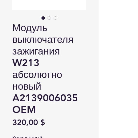
Модуль
выключателя
зажигания
W213
абсолютно
новый
A2139006035
OEM
Цена
320,00 $
Количество
*