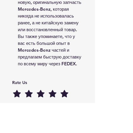
новую, оригинальную запчасть
Mercedes-Benz, которая
никогда не использовалась
ранее, а не китайскую замену
или восстановленный товар.
Вы также упоминаете, что у
вас есть большой опыт в
Mercedes-Benz частей и
предлагаем быструю доставку
по всему миру через FEDEX.
Rate Us
Happy with our spare parts or service? 
Click here to leave a quick review and 
help others find quality they can trust!
Submit