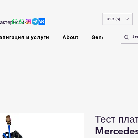
USD ($)
актеристики
авигация и услуги
About
General
Тест пл
Mercede