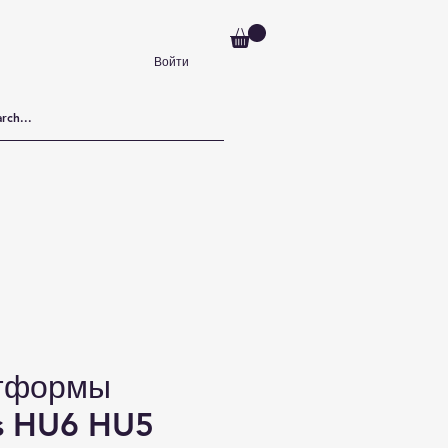
Войти
атформы
s HU6 HU5